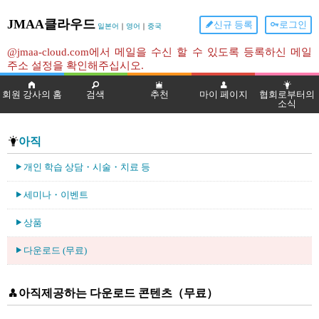
JMAA클라우드
신규 등록
로그인
일본어
｜
영어
｜
중국
@jmaa-cloud.com에서 메일을 수신 할 수 있도록 등록하신 메일
주소 설정을 확인해주십시오.
회원 강사의 홈
검색
추천
마이 페이지
협회로부터의
소식
아직
개인 학습 상담・시술・치료 등
세미나・이벤트
상품
다운로드 (무료)
아직제공하는 다운로드 콘텐츠（무료）