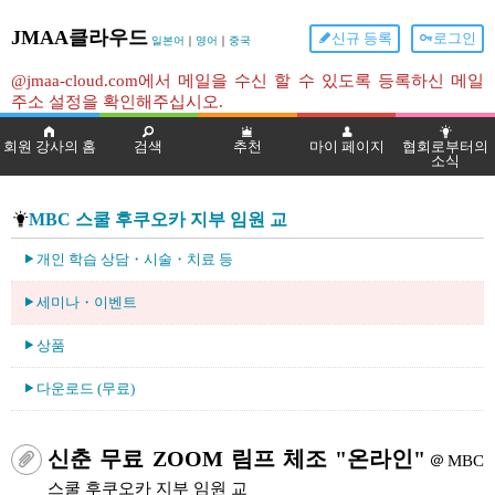
JMAA클라우드
신규 등록
로그인
일본어
｜
영어
｜
중국
@jmaa-cloud.com에서 메일을 수신 할 수 있도록 등록하신 메일
주소 설정을 확인해주십시오.
회원 강사의 홈
검색
추천
마이 페이지
협회로부터의
소식
MBC 스쿨 후쿠오카 지부 임원 교
개인 학습 상담・시술・치료 등
세미나・이벤트
상품
다운로드 (무료)
신춘 무료 ZOOM 림프 체조 "온라인"
＠MBC
스쿨 후쿠오카 지부 임원 교