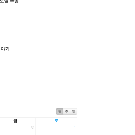
오일 뚜껑
이야기
월
주
일
금
토
31
1