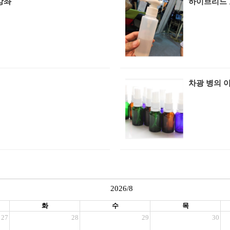
강좌
하이브리드 
차광 병의 
2026/8
화
수
목
27
28
29
30