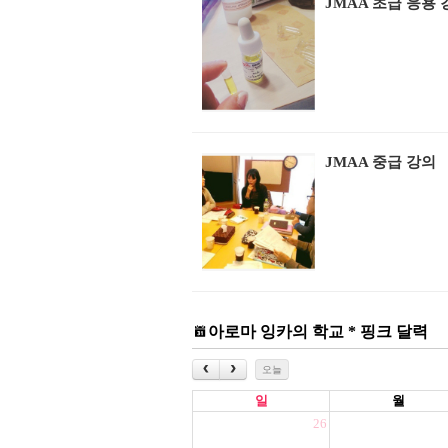
JMAA 초급 응용 
JMAA 중급 강의
아로마 잉카의 학교 * 핑크 달력
오늘
일
월
26