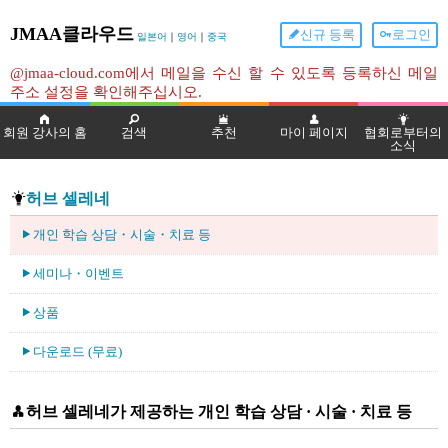
JMAA클라우드
신규 등록
로그인
일본어
｜
영어
｜
중국
@jmaa-cloud.com에서 메일을 수신 할 수 있도록 등록하신 메일
주소 설정을 확인해주십시오.
회원 강사의 홈
검색
추천
마이 페이지
협회로부터의
소식
허브 셀레네
개인 학습 상담・시술・치료 등
세미나・이벤트
상품
다운로드 (무료)
허브 셀레네가 제공하는 개인 학습 상담 · 시술 · 치료 등