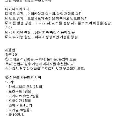
또한 속눈썹 재생도 촉진합니다.
타카나르의 효과
☑ 육모 촉진… 머리카락과 속눈썹, 눈썹 재생을 촉진
☑ 탈모 방지… 모모세포의 손상을 회복하고 탈모를 방지
☑ 비듬 발생 경감… 표피(기저) 세포를 정상 사이클로 하여 비듬을 경감
한다
☑ 상처 치유 촉진 ... 상처 회복 촉진 작용이 있음
☑ 피부 기능 항진 ... 피부의 정상적인 기능을 향상
사용법
하루 2회
① 그대로 적당량을, 두피나, 눈꺼풀, 눈썹에 도포
두피, 눈썹의 경우 가볍게 마사지를 추천합니다.
속눈썹의 경우 눈꺼풀을 문지르지 않고 부드럽게 도포.
② 정유를 사용한 레시피
"머리"
・하이브리드 오일 2밀리
・로즈우드 3방울
・아카마츠 유럽 2방울
・후코이단 1밀리
・소이 시드 1밀리
・타카닐 30방울～
・물 100밀리