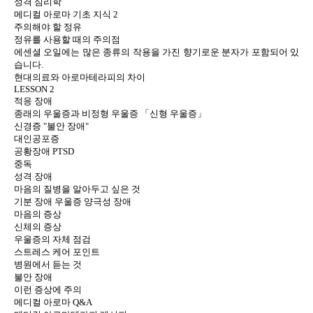
성격 심리학
메디컬 아로마 기초 지식 2
주의해야 할 정유
정유를 사용할 때의 주의점
에센셜 오일에는 많은 종류의 작용을 가진 향기로운 분자가 포함되어 있
습니다.
현대의료와 아로마테라피의 차이
LESSON 2
적응 장애
종래의 우울증과 비정형 우울증 「신형 우울증」
신경증 "불안 장애"
대인공포증
공황장애 PTSD
중독
성격 장애
마음의 질병을 알아두고 싶은 것
기분 장애 우울증 양극성 장애
마음의 증상
신체의 증상
우울증의 자체 점검
스트레스 케어 포인트
병원에서 듣는 것
불안 장애
이런 증상에 주의
메디컬 아로마 Q&A