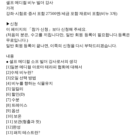
셀프 메디컬 비누 빌더 강사
가격
강좌·시험료·증서 포함 27500엔/세금 포함 재료비 포함(비누 3개)
▶신청
이 페이지의 「참가 신청」보다 신청해 주세요.
(처음의 분은, 수고를 끼칩니다만, 일반 회원 등록이 필요합니다.등록은
무료입니다.)
일반 회원 등록이 끝나면, 이쪽의 신청을 다시 부탁드리겠습니다.
내용
● 셀프 메디컬 소프 빌더 강사로서의 생각
[1]일본 메디컬 아로마 테라피 협회에 대해서
[2]수제 비누란?
[3]오일 선택 방법
[4] 비누를 향하는 식물유지
[5] 알칼리
[6] 할인(D)
[7] 수분
[8] 트레이스
[9] 옵션
[10] 보온
[11] 보관(형출과 컷)
[12]완성
[13] 패치 테스트란?