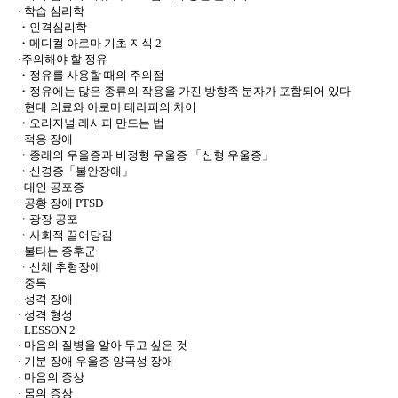
· 학습 심리학
・인격심리학
・메디컬 아로마 기초 지식 2
·주의해야 할 정유
・정유를 사용할 때의 주의점
・정유에는 많은 종류의 작용을 가진 방향족 분자가 포함되어 있다
· 현대 의료와 아로마 테라피의 차이
・오리지널 레시피 만드는 법
· 적응 장애
・종래의 우울증과 비정형 우울증 「신형 우울증」
・신경증「불안장애」
· 대인 공포증
· 공황 장애 PTSD
・광장 공포
・사회적 끌어당김
· 불타는 증후군
・신체 추형장애
· 중독
· 성격 장애
· 성격 형성
· LESSON 2
· 마음의 질병을 알아 두고 싶은 것
· 기분 장애 우울증 양극성 장애
· 마음의 증상
· 몸의 증상