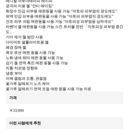
메디컬 아로마테라피 레시피
궁극의 미용 젤 "안티 에이징"
화장수 민감 피부용 애완동물 사용 가능 “아토피 피부염의 경도에도”
유액 민감 피부용 애완동물 사용 가능 “아토피 피부염의 경도에도”
건조 피부 크림 애완동물 사용 가능 "아토피성 피부염용 심하게도"
라벤더 젤 애완동물 사용 가능 스킨 트러블 전반 「아토피성 피부염 중간
도」
기미 제거 젤 밤만 사용
다이어트 셀룰라이트용 젤
폐경 장애 젤
육모 로션 애완 동물 사용 가능
노화 냄새 워터 애완 동물 사용 가능
감기 젤 면역 촉진 애완 동물 사용 가능
치통·치은염 정향유
냉증·부어
어깨 결림과 요통, 관절염
꽃가루 알레르기 노즈 케어
꽃가루 알레르기 면역 조절 애완 동물 사용 가능 자료
가격
￥33,000
이런 사람에게 추천