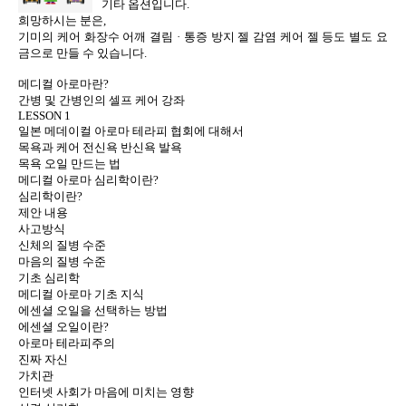
기타 옵션입니다.
희망하시는 분은,
기미의 케어 화장수 어깨 결림 · 통증 방지 젤 감염 케어 젤 등도 별도 요
금으로 만들 수 있습니다.
메디컬 아로마란?
간병 및 간병인의 셀프 케어 강좌
LESSON 1
일본 메데이컬 아로마 테라피 협회에 대해서
목욕과 케어 전신욕 반신욕 발욕
목욕 오일 만드는 법
메디컬 아로마 심리학이란?
심리학이란?
제안 내용
사고방식
신체의 질병 수준
마음의 질병 수준
기초 심리학
메디컬 아로마 기초 지식
에센셜 오일을 선택하는 방법
에센셜 오일이란?
아로마 테라피주의
진짜 자신
가치관
인터넷 사회가 마음에 미치는 영향