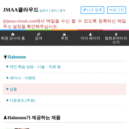
JMAA클라우드
신규 등록
로그인
일본어
｜
영어
｜
중국
@jmaa-cloud.com에서 메일을 수신 할 수 있도록 등록하신 메일
주소 설정을 확인해주십시오.
회원 강사의 홈
검색
추천
마이 페이지
협회로부터의
소식
Haluuum
개인 학습 상담・시술・치료 등
세미나・이벤트
상품
다운로드 (무료)
Haluuum가 제공하는 제품