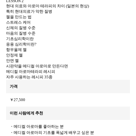
LESSON 2
현대 의료와 아로마 테라피의 차이 (일본의 현상)
특히 현대의료가 약한 질병
젤을 만드는 법
스트레스 케어
신체의 질병 수준
마음의 질병 수준
기초심리학이란
응용 심리학이란?
항우울제 젤
안정제 젤
안면 젤
시판약을 메디컬 아로마로 만든다면
메디컬 아로마테라피 레시피
자주 사용하는 레시피 35종
가격
￥27,500
이런 사람에게 추천
・메디컬 아로마를 좋아하는 분
・메디컬 아로마의 기초를 폭넓게 배우고 싶은 분