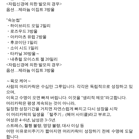
<자립신경에 의한 발모의 경우>
옵션…제라늄 이집트 3방울
"속눈썹"
・하이브리드 오일 2밀리
・로즈우드 3방울
・아카마츠 유럽 2방울
・후코이단 1밀리
・소이 시드 1밀리
・타카닐 30방울～
・내츄럴 모이스트 젤 20밀리
<자립신경에 의한 발모의 경우>
옵션…제라늄 이집트 3방울
～육모 케어～
사람의 머리카락은 수십만 그루입니다. 각각은 독립적으로 성장하고 있
으며,
이윽고 수명이 오면 빠져 버립니다. 이것을 "생리적 제모"라고합니다.
머리카락은 평생 계속되는 것이 아니라,
일정한 성장기간을 거치면 자연스럽게 빠지고 다시 성장을 시작
이 머리카락의 일생을 「털주기」(헤어 사이클)라고 부르고,
여성은 4~6년, 남성은 3~5년.
스트레스, 혈행 불량, 영양 불량, 대사 이상 등
어떤 이유로이주기가 짧아지면 머리카락이 성장하기 전에 수명에 도달
합니다.