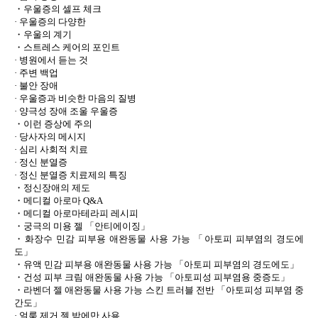
・우울증의 셀프 체크
· 우울증의 다양한
・우울의 계기
・스트레스 케어의 포인트
· 병원에서 듣는 것
· 주변 백업
· 불안 장애
· 우울증과 비슷한 마음의 질병
· 양극성 장애 조울 우울증
・이런 증상에 주의
· 당사자의 메시지
· 심리 사회적 치료
· 정신 분열증
· 정신 분열증 치료제의 특징
・정신장애의 제도
・메디컬 아로마 Q&A
・메디컬 아로마테라피 레시피
・궁극의 미용 젤 「안티에이징」
・화장수 민감 피부용 애완동물 사용 가능 「아토피 피부염의 경도에
도」
・유액 민감 피부용 애완동물 사용 가능 「아토피 피부염의 경도에도」
・건성 피부 크림 애완동물 사용 가능 「아토피성 피부염용 중증도」
・라벤더 젤 애완동물 사용 가능 스킨 트러블 전반 「아토피성 피부염 중
간도」
· 얼룩 제거 젤 밤에만 사용