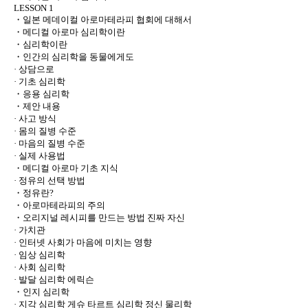
LESSON 1
・일본 메데이컬 아로마테라피 협회에 대해서
・메디컬 아로마 심리학이란
・심리학이란
・인간의 심리학을 동물에게도
· 상담으로
· 기초 심리학
・응용 심리학
・제안 내용
· 사고 방식
· 몸의 질병 수준
· 마음의 질병 수준
· 실제 사용법
・메디컬 아로마 기초 지식
· 정유의 선택 방법
・정유란?
・아로마테라피의 주의
・오리지널 레시피를 만드는 방법 진짜 자신
· 가치관
· 인터넷 사회가 마음에 미치는 영향
· 임상 심리학
· 사회 심리학
· 발달 심리학 에릭슨
・인지 심리학
· 지각 심리학 게슈 타르트 심리학 정신 물리학