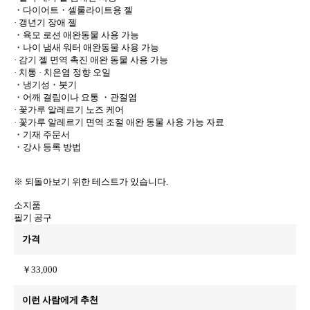
・다이어트・셀룰라이트용 젤
· 갱년기 장애 젤
・육모 로션 애완동물 사용 가능
・나이 냄새 워터 애완동물 사용 가능
· 감기 젤 면역 촉진 애완 동물 사용 가능
· 치통 · 치은염 정향 오일
・냉기성・붓기
・어깨 결림이나 요통 ・관절염
· 꽃가루 알레르기 노즈 케어
· 꽃가루 알레르기 면역 조절 애완 동물 사용 가능 자료
・기재 주문서
・강사 등록 방법
※ 되돌아보기 위한 테스트가 있습니다.
소지품
필기 공구
가격
￥33,000
이런 사람에게 추천