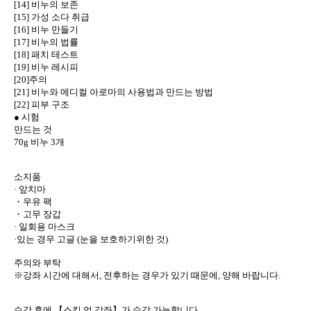
[14] 비누의 보존
[15] 가성 소다 취급
[16] 비누 만들기
[17] 비누의 법률
[18] 패치 테스트
[19] 비누 레시피
[20]주의
[21] 비누와 메디컬 아로마의 사용법과 만드는 방법
[22] 피부 구조
● 시험
만드는 것
70g 비누 3개
소지품
· 앞치마
・우유 팩
・고무 장갑
· 일회용 마스크
·있는 경우 고글 (눈을 보호하기위한 것)
주의와 부탁
※강좌 시간에 대해서, 전후하는 경우가 있기 때문에, 양해 바랍니다.
수강 후에 【스킬 업 강좌】가 수강 가능합니다