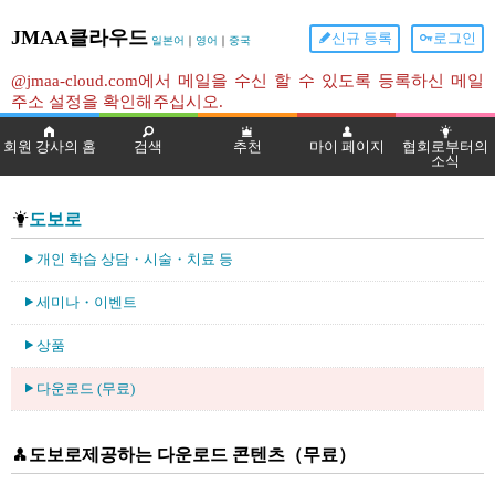
JMAA클라우드
신규 등록
로그인
일본어
｜
영어
｜
중국
@jmaa-cloud.com에서 메일을 수신 할 수 있도록 등록하신 메일
주소 설정을 확인해주십시오.
회원 강사의 홈
검색
추천
마이 페이지
협회로부터의
소식
도보로
개인 학습 상담・시술・치료 등
세미나・이벤트
상품
다운로드 (무료)
도보로제공하는 다운로드 콘텐츠（무료）