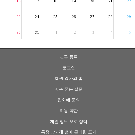
16
17
18
19
20
21
22
23
24
25
26
27
28
29
30
31
1
2
3
4
5
신규 등록
로그인
회원 강사의 홈
자주 묻는 질문
협회에 문의
이용 약관
개인 정보 보호 정책
특정 상거래 법에 근거한 표기