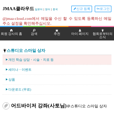
JMAA클라우드
신규 등록
로그인
일본어
｜
영어
｜
중국
@jmaa-cloud.com에서 메일을 수신 할 수 있도록 등록하신 메일
주소 설정을 확인해주십시오.
회원 강사의 홈
검색
추천
마이 페이지
협회로부터의
소식
스튜디오 스마일 상자
개인 학습 상담・시술・치료 등
세미나・이벤트
상품
다운로드 (무료)
어드바이저 강좌(사토님)
＠스튜디오 스마일 상자