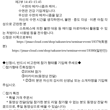
제2부 14:45~15:45
「수면의 메카니즘과 케어」
수면은 건강 기압계입니다.
우선은 수면의 메커니즘을 알고
자신의 수면 시간을 생각하면서, 불면 · 중도 각성 · 이른 아침 각
성으로 곤란한 분
스트레스에 의한 불면 대응 등 메디컬 아로마에서 활용할 수 있
는 처방이나 사용법 등을 전수합니다.
신청은 이쪽으로부터
https://jmaa-cloud.com/shop/sakuraview/seminar-event/19379(회원
분)
https://jmaa-cloud.com/shop/sakuraview/seminar-event/19380(일반인)
◆신청시, 반드시 비고란에 참가 형태를 기입해 주세요◆
〇참가형태 ①회장참가
②ZOOM 참가
③아카이브(동영상 전달)
＊②③의 분은 자신의 강사의 선생님 또는 소개자명을 기입해
주십시오.
〇참가 특전
＊특별 가격 주문서
＊동영상 전달(당일 참가한 분도 리얼 참가할 수 없는 분도 동영상 전달 하
겠으므로, 후일 동영상으로 배울 수 있습니다)