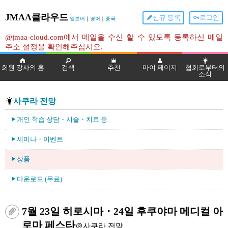
JMAA클라우드
신규 등록
로그인
일본어
｜
영어
｜
중국
@jmaa-cloud.com에서 메일을 수신 할 수 있도록 등록하신 메일
주소 설정을 확인해주십시오.
회원 강사의 홈
검색
추천
마이 페이지
협회로부터의
소식
사쿠라 전망
개인 학습 상담・시술・치료 등
세미나・이벤트
상품
다운로드 (무료)
7월 23일 히로시마・24일 후쿠야마 메디컬 아
로마 페스타
＠사쿠라 전망