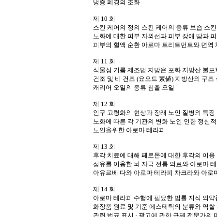
냉증 폐경의 조화
제 10 회
스킨 케어의 정의 스킨 케어의 종류 보습 스킨
노화에 대한 피부 자외선과 피부 장애 땀과 
피부의 혈액 순환 아로마 트리트먼트와 면역 
제 11 회
식물성 기름 제조법 지방은 포화 지방산 불포
건조 및 비 건조 (요오드 素値) 지방산의 구
캐리어 오일의 종류 침출 오일
제 12 회
인구 고령화의 현상과 장래 노인 질병의 특징
노화에 따른 각 기관의 변화 노인 인한 정신적
노인을위한 아로마 테라피
제 13 회
후각 치료에 대해 페로몬에 대한 후각의 이용 
정유를 이용한 뇌 자극 전통 의료와 아로마 
아유르베 다와 아로마 테라피 차크라와 아로
제 14 회
아로마 테라피 수행에 필요한 법률 지식 의약
화장품 원료 및 기준 에스테틱의 분류와 역할
관련 법규 표시 · 광고에 관한 규제 전문가의