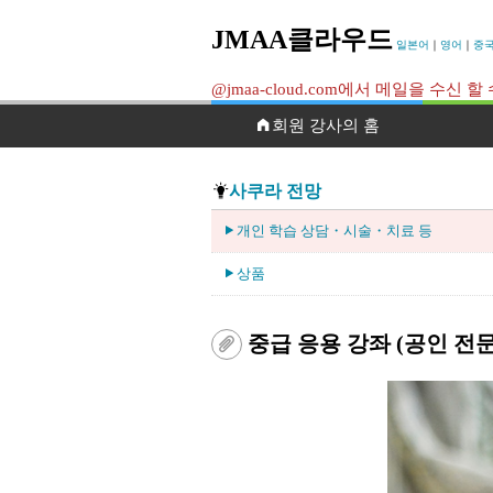
JMAA클라우드
일본어
｜
영어
｜
중
@jmaa-cloud.com에서 메일을 수
회원 강사의 홈
사쿠라 전망
개인 학습 상담・시술・치료 등
상품
중급 응용 강좌 (공인 전