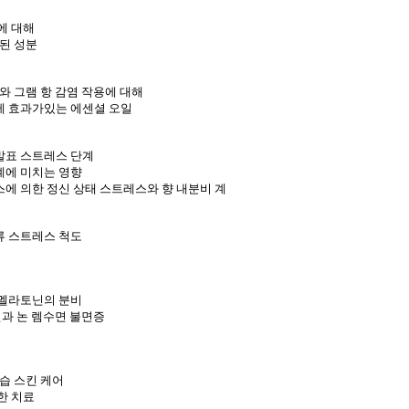
에 대해
 된 성분
와 그램 항 감염 작용에 대해
에 효과가있는 에센셜 오일
발표 스트레스 단계
계에 미치는 영향
에 의한 정신 상태 스트레스와 향 내분비 계
류 스트레스 척도
 멜라토닌의 분비
면과 논 렘수면 불면증
습 스킨 케어
한 치료