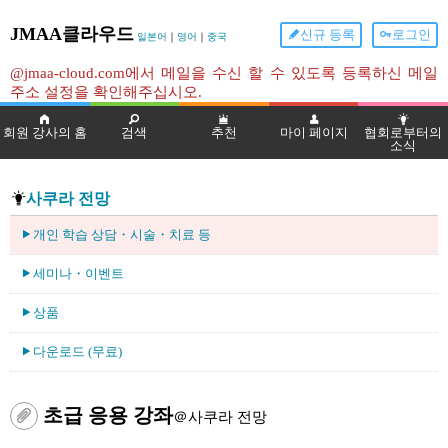
JMAA클라우드
신규 등록
로그인
일본어
｜
영어
｜
중국
@jmaa-cloud.com에서 메일을 수신 할 수 있도록 등록하신 메일
주소 설정을 확인해주십시오.
회원 강사의 홈
검색
추천
마이 페이지
협회로부터의
소식
사쿠라 전망
개인 학습 상담・시술・치료 등
세미나・이벤트
상품
다운로드 (무료)
초급 응용 강좌
＠사쿠라 전망