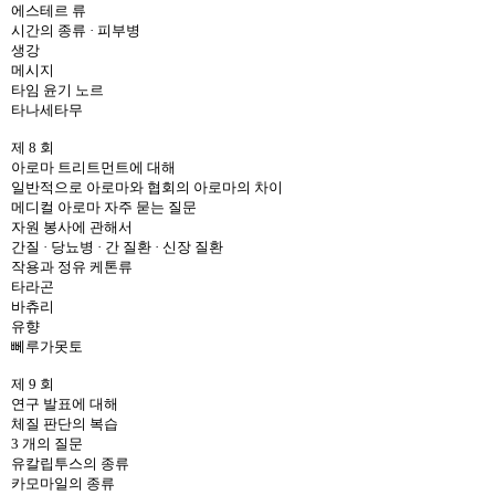
에스테르 류
시간의 종류 · 피부병
생강
메시지
타임 윤기 노르
타나세타무
제 8 회
아로마 트리트먼트에 대해
일반적으로 아로마와 협회의 아로마의 차이
메디컬 아로마 자주 묻는 질문
자원 봉사에 관해서
간질 · 당뇨병 · 간 질환 · 신장 질환
작용과 정유 케톤류
타라곤
바츄리
유향
뻬루가못토
제 9 회
연구 발표에 대해
체질 판단의 복습
3 개의 질문
유칼립투스의 종류
카모마일의 종류