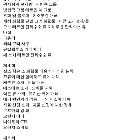
원자량과 분자량 · 지방족 그룹
방향족 그룹 테르펜 계 그룹
포화 및 불포화 · 이소부렌 대해
쇄상 화합물 단일 고리 화합물 · 이중 고리 화합물
모노 테르펜 탄화수소 류 지테루뻰 탄화수소 류
바질
파츄리
헤리 쿠리 사무
유칼립투스 라디아 타
세 스키 테르펜 탄화수소 류
제 4 회
질소 함유 소 화합물 작용기에 의한 분류
주류에 대한 알데히드 류에 대해
케톤류 소개 · 페놀 대해
에스테르 소개 · 산화물 대해
락톤 류 소개 · 유기산 류에 대해
대뇌 변연계의 기능 · 대뇌 피질에 대해
자율 신경 소개 · 자율 신경에 대한 정유
로즈마리 강 파
오렌지 비터
니아우리 CT1
오렌지 스위트
제 5 회