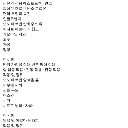
정유의 작용 에스트로겐 · 연고
갑상선 호르몬 난소 호르몬
면역 조절과 촉진
인플루엔자
모노 테르펜 탄화수소 류
메디컬 아로마 식 향도
카모마일 저먼
고수
자몽
정향
제 6 회
안티 가려움 작용 반흔 형성 작용
항 염증 작용 · 진통 작용 · 진정 작용
작용 및 정유
모노 테르펜 알코올 류
피부에 대해
샌들 우드
재스민
시더
시트로 넬라 · 자바
제 7 회
목욕 및 아로마 테라피
작용 및 정유