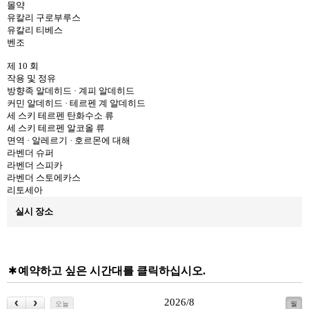
몰약
유칼리 구로부루스
유칼리 티베스
벤조
제 10 회
작용 및 정유
방향족 알데히드 · 계피 알데히드
커민 알데히드 · 테르펜 계 알데히드
세 스키 테르펜 탄화수소 류
세 스키 테르펜 알코올 류
면역 · 알레르기 · 호르몬에 대해
라벤더 슈퍼
라벤더 스피카
라벤더 스토에카스
리토세아
실시 장소
예약하고 싶은 시간대를 클릭하십시오.
2026/8
오늘
월