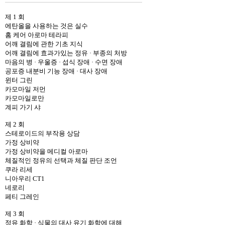
제 1 회
에탄올을 사용하는 것은 실수
홈 케어 아로마 테라피
어깨 결림에 관한 기초 지식
어깨 결림에 효과가있는 정유 · 부종의 처방
마음의 병 · 우울증 · 섭식 장애 · 수면 장애
공포증 내분비 기능 장애 · 대사 장애
윈터 그린
카모마일 저먼
카모마일로만
계피 가기 샤
제 2 회
스테로이드의 부작용 상담
가정 상비약
가정 상비약을 메디컬 아로마
체질적인 정유의 선택과 체질 판단 조언
쿠라 리세
니아우리 CT1
네로리
페티 그레인
제 3 회
정유 화학 · 식물의 대사 유기 화학에 대해