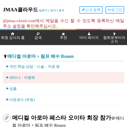
JMAA클라우드
신규 등록
로그인
일본어
｜
영어
｜
중국
@jmaa-cloud.com에서 메일을 수신 할 수 있도록 등록하신 메일
주소 설정을 확인해주십시오.
회원 강사의 홈
검색
추천
마이 페이지
협회로부터의
소식
메디컬 아로마 + 림프 배수 Rouen
개인 학습 상담・시술・치료 등
세미나・이벤트
상품
다운로드 (무료)
메디컬 아로마 페스타 오이타 회장 참가
＠메디
컬 아로마 + 림프 배수 Rouen