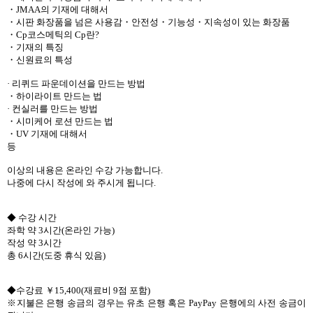
・JMAA의 기재에 대해서
・시판 화장품을 넘은 사용감・안전성・기능성・지속성이 있는 화장품
・Cp코스메틱의 Cp란?
・기재의 특징
・신원료의 특성
· 리퀴드 파운데이션을 만드는 방법
・하이라이트 만드는 법
· 컨실러를 만드는 방법
・시미케어 로션 만드는 법
・UV 기재에 대해서
등
이상의 내용은 온라인 수강 가능합니다.
나중에 다시 작성에 와 주시게 됩니다.
◆ 수강 시간
좌학 약 3시간(온라인 가능)
작성 약 3시간
총 6시간(도중 휴식 있음)
◆수강료 ￥15,400(재료비 9점 포함)
※지불은 은행 송금의 경우는 유초 은행 혹은 PayPay 은행에의 사전 송금이