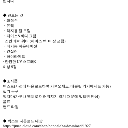
됩니다.
◆ 만드는 것
・화장수
・유액
・하지용 젤 크림
・페이스&바디 크림
· 스킨 케어 워터 (페이스 팩 10 장 포함)
・다기능 파운데이션
・컨실러
・하이라이트
· 안전한 UV 스프레이
이상 9점
◆소지품
텍스트(사전에 다운로드하여 가져오세요. 태블릿 기기에서도 가능)
필기 공구
앞치마(가루나 액체로 더러워지지 않기 때문에 있으면 안심)
음료
핸드 타월
◆ 텍스트 다운로드 대상
https://jmaa-cloud.com/shop/ponoaloha/download/1927