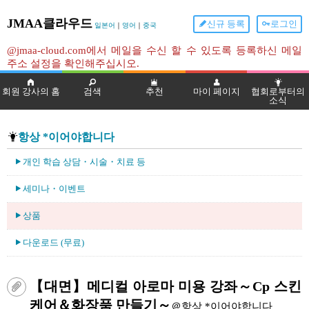
JMAA클라우드
신규 등록
로그인
일본어
｜
영어
｜
중국
@jmaa-cloud.com에서 메일을 수신 할 수 있도록 등록하신 메일
주소 설정을 확인해주십시오.
회원 강사의 홈
검색
추천
마이 페이지
협회로부터의
소식
항상 *이어야합니다
개인 학습 상담・시술・치료 등
세미나・이벤트
상품
다운로드 (무료)
【대면】메디컬 아로마 미용 강좌～Cp 스킨
케어＆화장품 만들기～
＠항상 *이어야합니다