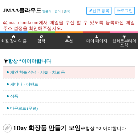
JMAA클라우드
신규 등록
로그인
일본어
｜
영어
｜
중국
@jmaa-cloud.com에서 메일을 수신 할 수 있도록 등록하신 메일
주소 설정을 확인해주십시오.
회원 강사의 홈
검색
추천
마이 페이지
협회로부터의
소식
항상 *이어야합니다
개인 학습 상담・시술・치료 등
세미나・이벤트
상품
다운로드 (무료)
1Day 화장품 만들기 모임
＠항상 *이어야합니다