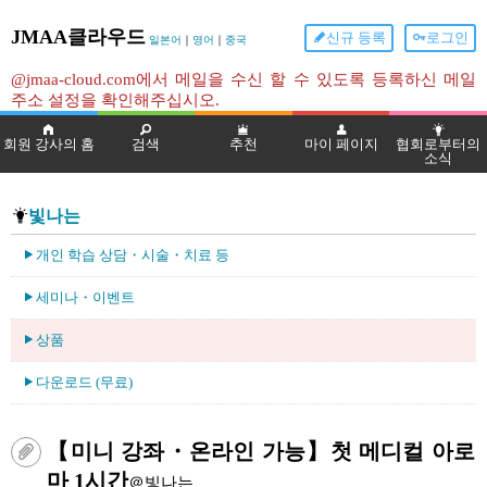
JMAA클라우드
신규 등록
로그인
일본어
｜
영어
｜
중국
@jmaa-cloud.com에서 메일을 수신 할 수 있도록 등록하신 메일
주소 설정을 확인해주십시오.
회원 강사의 홈
검색
추천
마이 페이지
협회로부터의
소식
빛나는
개인 학습 상담・시술・치료 등
세미나・이벤트
상품
다운로드 (무료)
【미니 강좌・온라인 가능】첫 메디컬 아로
마 1시간
＠빛나는