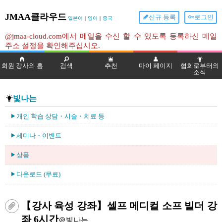
JMAA클라우드
신규 등록
로그인
일본어
｜
영어
｜
중국
@jmaa-cloud.com에서 메일을 수신 할 수 있도록 등록하신 메일
주소 설정을 확인해주십시오.
회원 강사의 홈
검색
추천
마이 페이지
협회로부터의
소식
빛나는
개인 학습 상담・시술・치료 등
세미나・이벤트
상품
다운로드 (무료)
【강사 육성 강좌】셀프 메디컬 소프 빌더 강
좌 6시간
＠빛나는