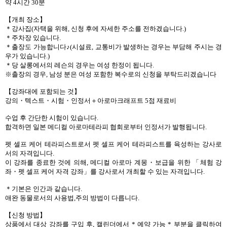
약 4시간 30분
【개최 장소】
＊강사집(자택을 위해, 신청 후에 자세한 주소를 전하겠습니다.)
＊주차장 있습니다.
＊출장도 가능합니다♪(시설료, 교통비가 발생하는 경우는 부담해 주시는 경
우가 있습니다.)
＊당 살롱에서의 레슨의 경우는 여성 한정이 됩니다.
※출장의 경우, 남성 분은 여성 포함한 복수로의 신청을 부탁드리겠습니다
【강좌대에 포함되는 것】
강의・텍스트・시험・인정서＋아로마크래프트 5점 재료비
수업 후 간단한 시험이 있습니다.
합격하면 일본 메디컬 아로마테라피 협회로부터 인정서가 발행됩니다.
펫 셀프 케어 테라피스트로서 펫 셀프 케어 테라피스트를 육성하는 강사로
서의 자격입니다.
이 강좌를 종료한 것에 의해, 메디컬 아로마 계몽・보급을 위한 「체험 강
좌・펫 셀프 케어 자격 강좌」를 강사로서 개최할 수 있는 자격입니다.
＊기본은 인간과 같습니다.
애완 동물로서의 사용법,주의 방법이 다릅니다.
【신청 방법】
상품에서 대상 강좌를 구입 후, 캘린더에서 * 예약 가능 * 부분을 클릭하여