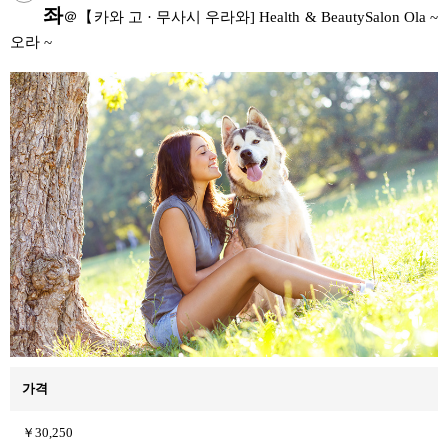
좌
＠【카와 고 · 무사시 우라와] Health & BeautySalon Ola ~
오라 ~
가격
￥30,250