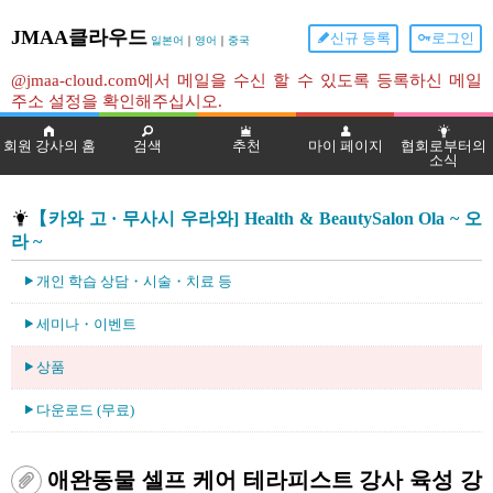
JMAA클라우드
신규 등록
로그인
일본어
｜
영어
｜
중국
@jmaa-cloud.com에서 메일을 수신 할 수 있도록 등록하신 메일
주소 설정을 확인해주십시오.
회원 강사의 홈
검색
추천
마이 페이지
협회로부터의
소식
【카와 고 · 무사시 우라와] Health & BeautySalon Ola ~ 오
라 ~
개인 학습 상담・시술・치료 등
세미나・이벤트
상품
다운로드 (무료)
애완동물 셀프 케어 테라피스트 강사 육성 강