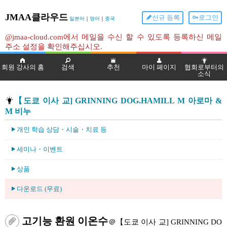
JMAA클라우드
신규 등록
로그인
일본어
｜
영어
｜
중국
@jmaa-cloud.com에서 메일을 수신 할 수 있도록 등록하신 메일
주소 설정을 확인해주십시오.
회원 강사의 홈
검색
추천
마이 페이지
협회로부터의
소식
【도쿄 이사 교] GRINNING DOG.HAMILL M 아로마 &
M 비누
개인 학습 상담・시술・치료 등
세미나・이벤트
상품
다운로드 (무료)
고기능 환원 이온수
＠【도쿄 이사 교] GRINNING DO