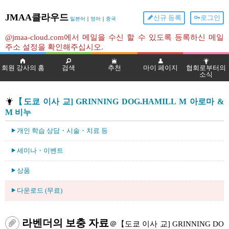
JMAA클라우드
신규 등록
로그인
일본어
｜
영어
｜
중국
@jmaa-cloud.com에서 메일을 수신 할 수 있도록 등록하신 메일
주소 설정을 확인해주십시오.
회원 강사의 홈
검색
추천
마이 페이지
협회로부터의
소식
【도쿄 이사 교] GRINNING DOG.HAMILL M 아로마 &
M 비누
개인 학습 상담・시술・치료 등
세미나・이벤트
상품
다운로드 (무료)
라벤더의 보충 자료
＠【도쿄 이사 교] GRINNING DO