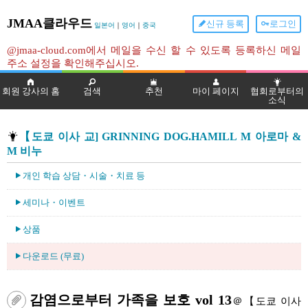
JMAA클라우드
신규 등록
로그인
일본어
｜
영어
｜
중국
@jmaa-cloud.com에서 메일을 수신 할 수 있도록 등록하신 메일
주소 설정을 확인해주십시오.
회원 강사의 홈
검색
추천
마이 페이지
협회로부터의
소식
【도쿄 이사 교] GRINNING DOG.HAMILL M 아로마 &
M 비누
개인 학습 상담・시술・치료 등
세미나・이벤트
상품
다운로드 (무료)
감염으로부터 가족을 보호 vol 13
＠【도쿄 이사